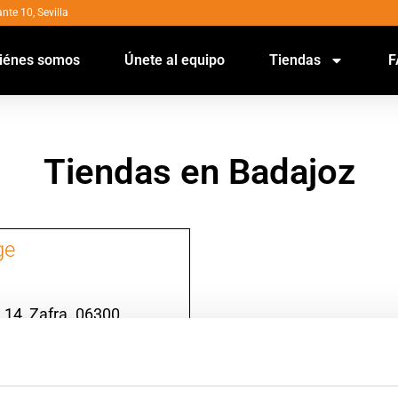
nte 10, Sevilla
iénes somos
Únete al equipo
Tiendas
F
Tiendas en Badajoz
ge
 14, Zafra. 06300
 - 14:00; 17:00 - 20:30 h.