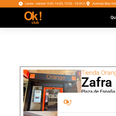
Lunes - viernes: 9:00 -14:00, 15:00 - 18:00 h.
Avenida Blas Infa
Qu
Tienda Oran
Zafra
Plaza de España,
Badajoz
HORARIO:
Laborables: 10:00