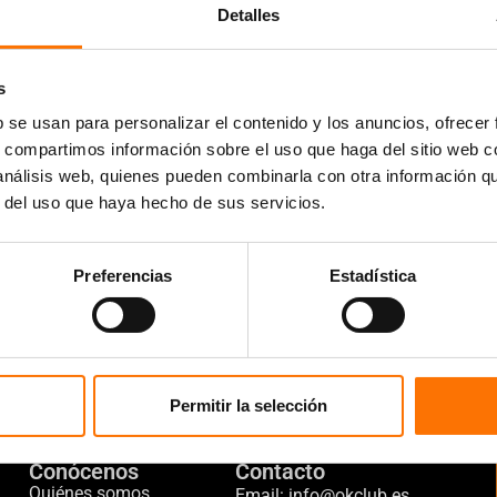
Detalles
 14:00 h.
s
b se usan para personalizar el contenido y los anuncios, ofrecer
s, compartimos información sobre el uso que haga del sitio web 
 análisis web, quienes pueden combinarla con otra información q
r del uso que haya hecho de sus servicios.
Preferencias
Estadística
Permitir la selección
Conócenos
Contacto
Quiénes somos
Email: info@okclub.es